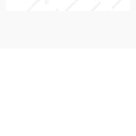
ЗАКАЗАТЬ
ОБРАТНЫЙ ЗВОНОК
Ваш телефон
*
Нажимая на кнопку, Вы соглашаетесь с
политикой обработки
Персональных данных